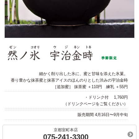
細かく削り出した氷に、蜜と甘味を添えた氷菓。
香り豊かな抹茶蜜と抹茶アイスのほんのりとした渋みの宇治金時
［追加蜜］ 抹茶蜜 ＋110円 練乳 ＋55円
・ドリンク付 1,760円
（ドリンクページをご覧ください）
販売期間 4月16日〜9月中旬
京都室町本店
075-241-3300