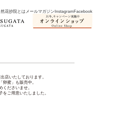
然花抄院とは
メールマガジン
Instagram
Facebook
限定出店いたしております。
「卵蜜」も販売中。
めくださいませ。
子をご用意いたしました。