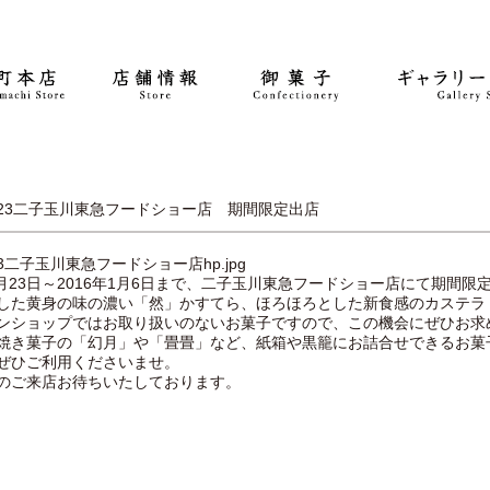
23
二子玉川東急フードショー店 期間限定出店
年4月23日～2016年1月6日まで、二子玉川東急フードショー店にて期間
した黄身の味の濃い「然」かすてら、ほろほろとした新食感のカステラ
ンショップではお取り扱いのないお菓子ですので、この機会にぜひお求
焼き菓子の「幻月」や「畳畳」など、紙箱や黒籠にお詰合せできるお菓
ぜひご利用くださいませ。
のご来店お待ちいたしております。