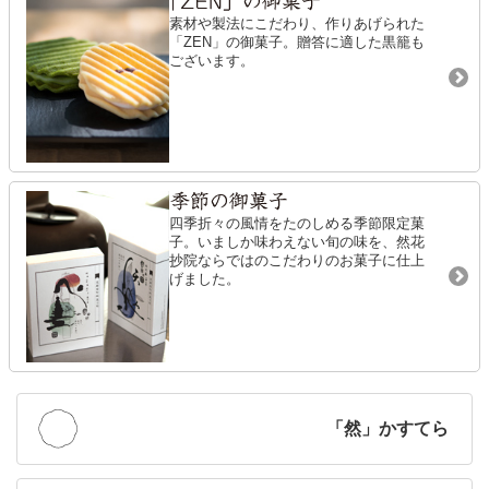
素材や製法にこだわり、
作りあげられた
「ZEN」の御菓子。
贈答に適した黒籠も
ございます。
四季折々の風情をたのしめる
季節限定菓
子。
いましか味わえない旬の味を、
然花
抄院ならではのこだわりの
お菓子に仕上
げました。
「然」かすてら