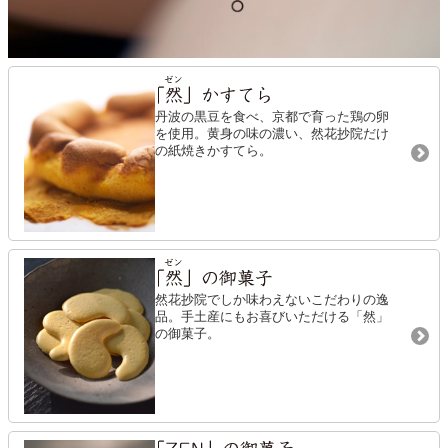
丹波の黒豆を食べ、
京都で育った鶏の卵
を
使用。
黄身の味の濃い、
然花抄院だけ
の紙焼き
かすてら。
然花抄院でしか味わえない
こだわりの逸
品。
手土産にもお喜びいただける
「然」
の御菓子。